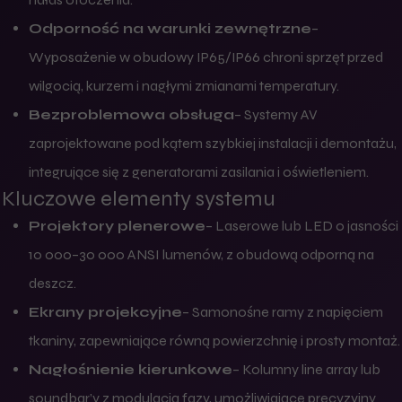
Odporność na warunki zewnętrzne
–
Wyposażenie w obudowy IP65/IP66 chroni sprzęt przed
wilgocią, kurzem i nagłymi zmianami temperatury.
Bezproblemowa obsługa
– Systemy AV
zaprojektowane pod kątem szybkiej instalacji i demontażu,
integrujące się z generatorami zasilania i oświetleniem.
Kluczowe elementy systemu
Projektory plenerowe
– Laserowe lub LED o jasności
10 000–30 000 ANSI lumenów, z obudową odporną na
deszcz.
Ekrany projekcyjne
– Samonośne ramy z napięciem
tkaniny, zapewniające równą powierzchnię i prosty montaż.
Nagłośnienie kierunkowe
– Kolumny line array lub
soundbar’y z modulacją fazy, umożliwiające precyzyjny