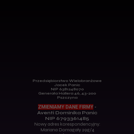
Przedsiębiorstwo Wielobranżowe
Jacek Panic
NIP 6381248070
Generała Hallera 46, 43-200
Pszczyna
ZMIENIAMY DANE FIRMY
-
Aventi Dominika Panic
NIP 6793361485
Nowy adres korespondencyjny:
Mariana Domagały 29g/4