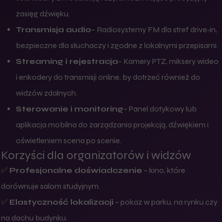
zasięg dźwięku.
Transmisja audio
– Radiosystemy FM dla stref drive‑in,
bezpieczne dla słuchaczy i zgodne z lokalnymi przepisami.
Streaming i rejestracja
– Kamery PTZ, miksery wideo
i enkodery do transmisji online, by dotrzeć również do
widzów zdalnych.
Sterowanie i monitoring
– Panel dotykowy lub
aplikacja mobilna do zarządzania projekcją, dźwiękiem i
oświetleniem scena po scenie.
Korzyści dla organizatorów i widzów
✅
Profesjonalne doświadczenie
– kino, które
dorównuje salom studyjnym.
✅
Elastyczność lokalizacji
– pokaz w parku, na rynku czy
na dachu budynku.