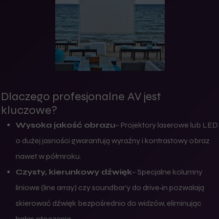
Dlaczego profesjonalne AV jest
kluczowe?
Wysoka jakość obrazu
– Projektory laserowe lub LED
o dużej jasności gwarantują wyraźny i kontrastowy obraz
nawet w półmroku.
Czysty, kierunkowy dźwięk
– Specjalne kolumny
liniowe (line array) czy soundbar’y do drive‑in pozwalają
skierować dźwięk bezpośrednio do widzów, eliminując
hałas otoczenia.