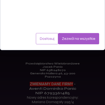
, które są przechowywane na Twoim urządzeniu podczas
przeglądania stron internetowych. Używamy ich do
poprawy działania serwisu, personalizacji treści, oraz
analizy ruchu na stronie.
Dostosuj
Zezwól na wszystkie
Przedsiębiorstwo Wielobranżowe
Jacek Panic
NIP 6381248070
Generała Hallera 46, 43-200
Pszczyna
ZMIENIAMY DANE FIRMY
-
Aventi Dominika Panic
NIP 6793361485
Nowy adres korespondencyjny:
Mariana Domagały 29g/4