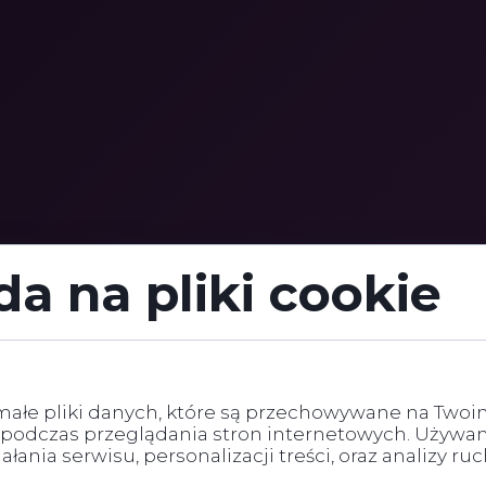
a na pliki cookie
ałe pliki
małe pliki danych, które są przechowywane na Two
 podczas przeglądania stron internetowych. Używa
łania serwisu, personalizacji treści, oraz analizy ru