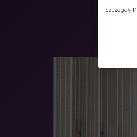
Szczegóły P
, które są pr
Używamy ich do