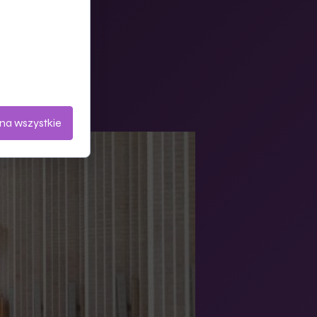
ternetowych.
chu na stronie.
na wszystkie