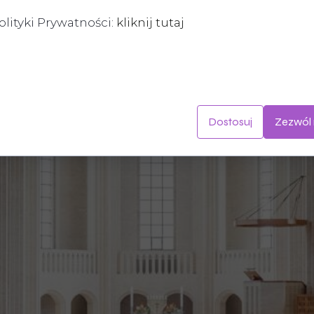
olityki Prywatności:
kliknij tutaj
zechowywane na Twoim urządzeniu podczas przeglądania stron in
 poprawy działania serwisu, personalizacji treści, oraz analizy ru
Dostosuj
Zezwól 