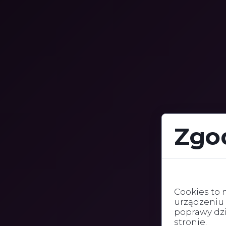
Zgod
Cookies to m
Cookies to 
urządzeniu
poprawy dzia
stronie.