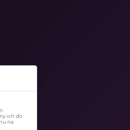
im
my ich do
chu na