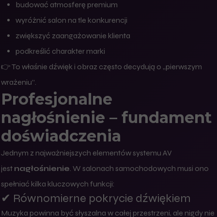
budować atmosferę premium
wyróżnić salon na tle konkurencji
zwiększyć zaangażowanie klienta
podkreślić charakter marki
👉 To właśnie dźwięk i obraz często decydują o „pierwszym
wrażeniu”.
Profesjonalne
nagłośnienie – fundament
doświadczenia
Jednym z najważniejszych elementów systemu AV
jest
nagłośnienie
. W salonach samochodowych musi ono
spełniać kilka kluczowych funkcji:
✔ Równomierne pokrycie dźwiękiem
Muzyka powinna być słyszalna w całej przestrzeni, ale nigdy nie