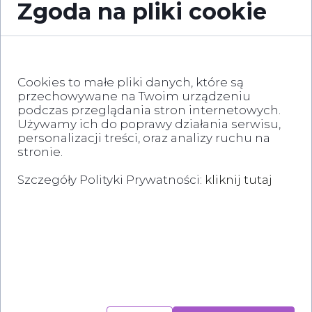
Zgoda na pliki cookie
AV
Salony samochodowe coraz częściej organizują:
premiery nowych modeli
Cookies to małe pliki
Cookies to małe pliki danych, które są
eventy dla klientów VIP
przechowywane na Twoim urządzeniu
prezentacje flotowe
podczas przeglądania stron internetowych.
Używamy ich do poprawy działania serwisu,
W takich sytuacjach system AV musi oferować:
personalizacji treści, oraz analizy ruchu na
stronie.
wyższą moc nagłośnienia
dynamiczne oświetlenie
Szczegóły Polityki Prywatności:
kliknij tutaj
spektakularne wizualizacje
, które są przechowywane na Twoim urządzeniu podczas
👉 To moment, w którym AV robi największe wrażenie.
przeglądania stron internetowych. Używamy ich do
Najczęstsze błędy w
poprawy działania serwisu, personalizacji treści, oraz
salonach samochodowych
analizy ruchu na stronie.
Wiele salonów wciąż popełnia te same błędy: