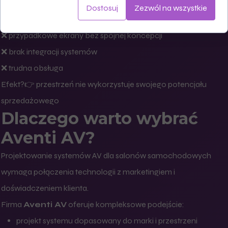
❌ zbyt słabe nagłośnienie
Dostosuj
Zezwól na wszystkie
❌ brak strefowania dźwięku
❌ przypadkowe ekrany bez spójnej koncepcji
❌ brak integracji systemów
❌ trudna obsługa
Efekt?👉 przestrzeń nie wykorzystuje swojego potencjału
sprzedażowego
Dlaczego warto wybrać
Aventi AV?
Projektowanie systemów AV dla salonów samochodowych
wymaga połączenia technologii z marketingiem i
doświadczeniem klienta.
Firma
Aventi AV
oferuje kompleksowe podejście:
projekt systemu dopasowany do marki i przestrzeni