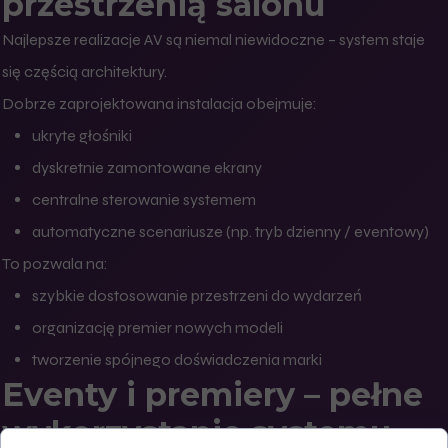
przestrzenią salonu
Najlepsze realizacje AV są niemal niewidoczne – system staje
się częścią architektury.
Dobrze zaprojektowana instalacja obejmuje:
ukryte głośniki
dyskretnie zamontowane ekrany
centralne sterowanie systemem
automatyczne scenariusze (np. tryb dzienny / eventowy)
To pozwala na:
szybkie dostosowanie przestrzeni do wydarzeń
organizację premier nowych modeli
tworzenie spójnego doświadczenia marki
Eventy i premiery – pełne
wykorzystanie systemu