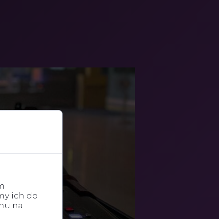
im
my ich do
chu na