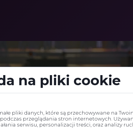
a na pliki cookie
ałe pliki
małe pliki danych, które są przechowywane na Two
 podczas przeglądania stron internetowych. Używa
łania serwisu, personalizacji treści, oraz analizy ru