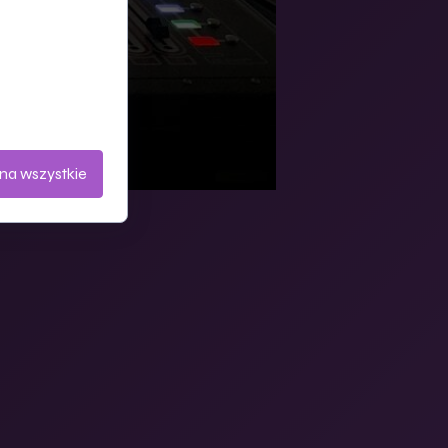
ternetowych.
chu na stronie.
na wszystkie