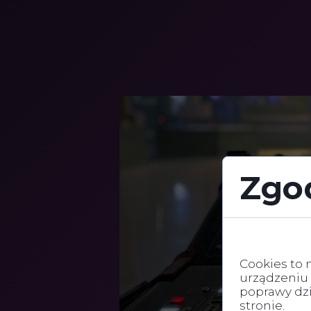
Zgod
Cookies to m
Cookies to 
urządzeniu
poprawy dzia
stronie.