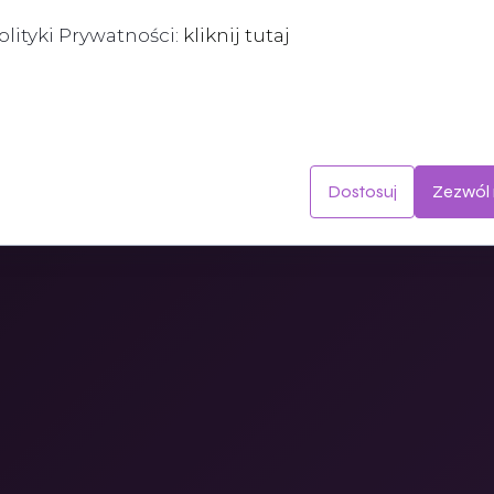
olityki Prywatności:
kliknij tutaj
zechowywane na Twoim urządzeniu podczas przeglądania stron in
 poprawy działania serwisu, personalizacji treści, oraz analizy ru
Dostosuj
Zezwól 